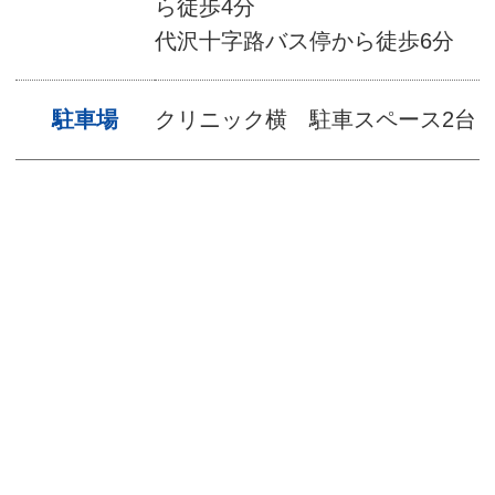
ら
徒歩
4
分
代沢十字路バス停から
徒歩
6
分
駐車場
クリニック横 駐車スペース
2
台