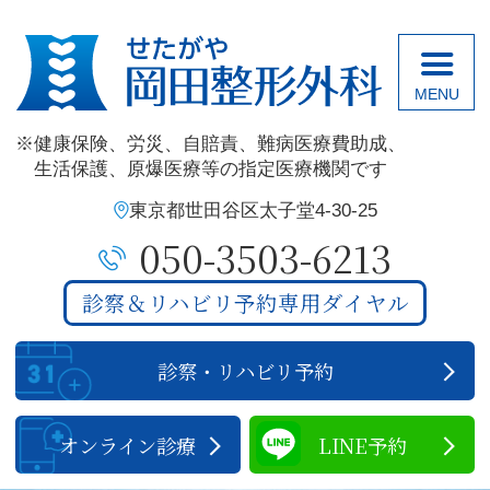
せたがや岡田整
健康保険、
労災、
自賠責、
難病医療費助成、
生活保護、
原爆医療
等の指定医療機関です
東京都世田谷区太子堂4-30-25
050-3503-6213
診察＆リハビリ予約専用ダイヤル
診察・リハビリ予約
オンライン診療
LINE予約