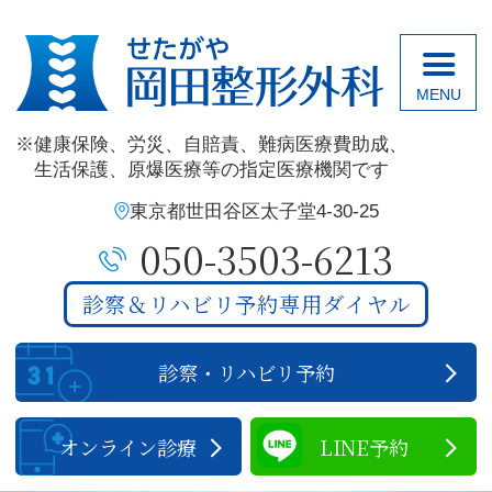
せたがや岡田整
健康保険、
労災、
自賠責、
難病医療費助成、
生活保護、
原爆医療
等の指定医療機関です
東京都世田谷区太子堂4-30-25
050-3503-6213
診察＆リハビリ予約専用ダイヤル
診察・リハビリ予約
オンライン診療
LINE予約