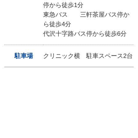
停から
徒歩
1
分
東急バス 三軒茶屋バス停か
ら
徒歩
4
分
代沢十字路バス停から
徒歩
6
分
駐車場
クリニック横 駐車スペース
2
台